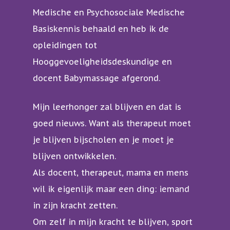
Medische en Psychosociale Medische
Basiskennis behaald en heb ik de
opleidingen tot
Hooggevoeligheidsdeskundige en
docent Babymassage afgerond.
Mijn leerhonger zal blijven en dat is
Over mij
goed nieuws. Want als therapeut moet
Behandelingen
je blijven bijscholen en je moet je
blijven ontwikkelen.
Tarieven
Behandelingen en
Als docent, therapeut, mama en mens
hulpvragen
Contact en
wil ik eigenlijk maar een ding: iemand
bereikbaarheid
VoetreflexPlustherap
in zijn kracht zetten.
Om zelf in mijn kracht te blijven, sport
In de media
Tuina