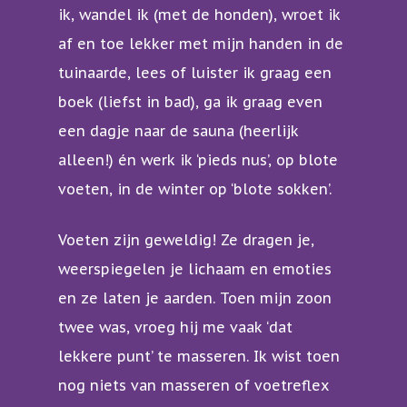
ik, wandel ik (met de honden), wroet ik
Acupunctuur
af en toe lekker met mijn handen in de
tuinaarde, lees of luister ik graag een
Kruidengeneeskunde
boek (liefst in bad), ga ik graag even
Yang Sheng leefstijl
een dagje naar de sauna (heerlijk
Moxa en cuppen
alleen!) én werk ik ‘pieds nus’, op blote
voeten, in de winter op ‘blote sokken’.
Vrouwen
Baby’s en kinderen
Voeten zijn geweldig! Ze dragen je,
weerspiegelen je lichaam en emoties
Sporters
en ze laten je aarden. Toen mijn zoon
twee was, vroeg hij me vaak ‘dat
lekkere punt’ te masseren. Ik wist toen
nog niets van masseren of voetreflex