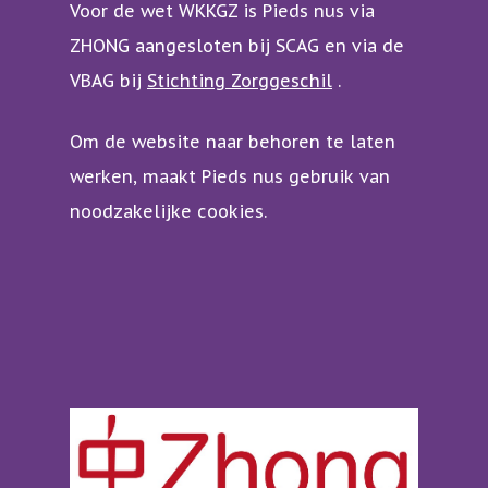
Voor de wet WKKGZ is Pieds nus via
bereikbaarheid
VoetreflexPlustherap
ZHONG aangesloten bij SCAG en via de
In de media
Tuina
VBAG bij
Stichting Zorggeschil
.
Acupunctuur
Om de website naar behoren te laten
Kruidengeneeskunde
werken, maakt Pieds nus gebruik van
noodzakelijke cookies.
Yang Sheng leefstijl
Moxa en cuppen
Vrouwen
Baby’s en kinderen
Sporters