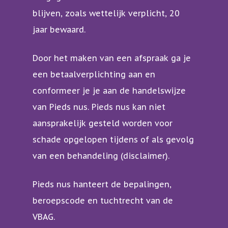
blijven, zoals wettelijk verplicht, 20
jaar bewaard.
Door het maken van een afspraak ga je
een betaalverplichting aan en
conformeer je je aan de handelswijze
van Pieds nus. Pieds nus kan niet
aansprakelijk gesteld worden voor
schade opgelopen tijdens of als gevolg
van een behandeling (disclaimer).
Over mij
Behandelingen
Pieds nus hanteert de bepalingen,
beroepscode en tuchtrecht van de
Tarieven
Behandelingen en
VBAG
.
hulpvragen
Contact en