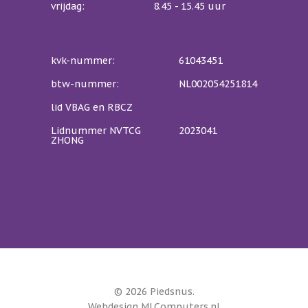
vrijdag:
8.45 - 15.45 uur
kvk-nummer:
61043451
btw-nummer:
NL002054251814
lid VBAG en RBCZ
Lidnummer NVTCG
2023041
ZHONG
© 2026 Piedsnus.
Webdesign MLComputers.nl