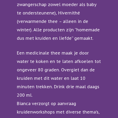
zwangerschap zowel moeder als baby
Kruidengeneeskunde
te ondersteunene), Hivernithé
Yang Sheng leefstijl
(verwarmende thee – alleen in de
Moxa en cuppen
winter). Alle producten zijn “homemade
dus met kruiden en liefde” gemaakt.
Vrouwen
Baby’s en kinderen
Een medicinale thee maak je door
water te koken en te laten afkoelen tot
Sporters
ongeveer 80 graden. Overgiet dan de
kruiden met dit water en laat 10
minuten trekken. Drink drie maal daags
200 ml.
Bianca verzorgt op aanvraag
kruidenworkshops met diverse thema’s,