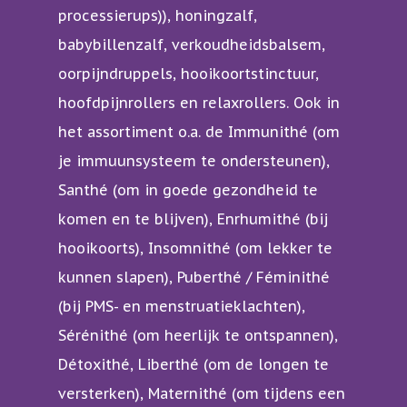
processierups)), honingzalf,
babybillenzalf, verkoudheidsbalsem,
oorpijndruppels, hooikoortstinctuur,
hoofdpijnrollers en relaxrollers. Ook in
het assortiment o.a. de Immunithé (om
Over mij
je immuunsysteem te ondersteunen),
Santhé (om in goede gezondheid te
Behandelingen
komen en te blijven), Enrhumithé (bij
Tarieven
Behandelingen en
hooikoorts), Insomnithé (om lekker te
hulpvragen
Contact en
kunnen slapen), Puberthé / Féminithé
bereikbaarheid
(bij PMS- en menstruatieklachten),
VoetreflexPlustherap
Sérénithé (om heerlijk te ontspannen),
In de media
Tuina
Détoxithé, Liberthé (om de longen te
Acupunctuur
versterken), Maternithé (om tijdens een